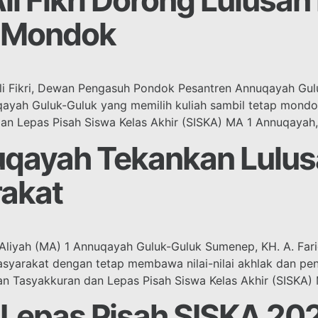
 Fikri Dorong Lulusa
n Mondok
i Fikri, Dewan Pengasuh Pondok Pesantren Annuqayah Gu
ayah Guluk-Guluk yang memilih kuliah sambil tetap mondo
an Lepas Pisah Siswa Kelas Akhir (SISKA) MA 1 Annuqayah,
uqayah Tekankan Lulus
rakat
liyah (MA) 1 Annuqayah Guluk-Guluk Sumenep, KH. A. Far
yarakat dengan tetap membawa nilai-nilai akhlak dan pend
n Tasyakkuran dan Lepas Pisah Siswa Kelas Akhir (SISKA)
 Lepas Pisah SISKA 2