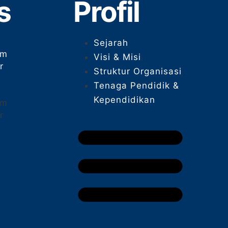
s
Profil
Sejarah
um
Visi & Misi
r
Struktur Organisasi
Tenaga Pendidik &
Kependidikan
um
r