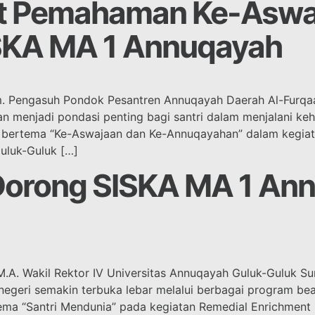
uat Pemahaman Ke-Aswa
SKA MA 1 Annuqayah
um. Pengasuh Pondok Pesantren Annuqayah Daerah Al-Furq
menjadi pondasi penting bagi santri dalam menjalani ke
i bertema “Ke-Aswajaan dan Ke-Annuqayahan” dalam kegiat
uluk-Guluk […]
Dorong SISKA MA 1 An
M.A. Wakil Rektor IV Universitas Annuqayah Guluk-Guluk 
negeri semakin terbuka lebar melalui berbagai program beas
ma “Santri Mendunia” pada kegiatan Remedial Enrichment 