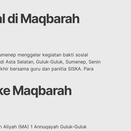
l di Maqbarah
umenep menggelar kegiatan bakti sosial
i Asta Selatan, Guluk-Guluk, Sumenep, Senin
akhir bersama guru dan panitia SISKA. Para
 ke Maqbarah
h Aliyah (MA) 1 Annuqayah Guluk-Guluk