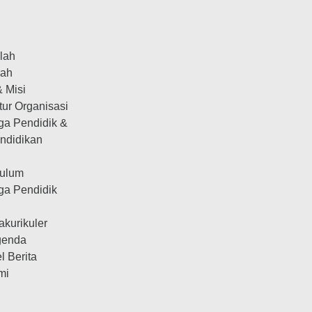
olah
rah
& Misi
tur Organisasi
ga Pendidik &
ndidikan
kulum
ga Pendidik
n
akurikuler
genda
el Berita
mi