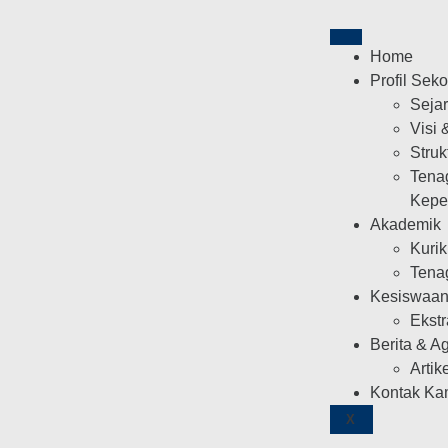
Home
Profil Sek
Seja
Visi 
Struk
Tena
Kepe
Akademik
Kuri
Tena
Kesiswaa
Ekstr
Berita & A
Artik
Kontak Ka
X