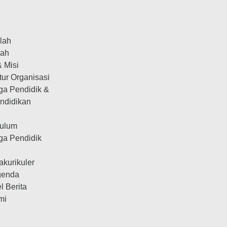
olah
rah
& Misi
tur Organisasi
ga Pendidik &
ndidikan
kulum
ga Pendidik
n
akurikuler
genda
el Berita
mi