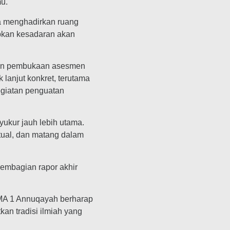
u.
ya menghadirkan ruang
pkan kesadaran akan
tan pembukaan asesmen
lanjut konkret, terutama
egiatan penguatan
syukur jauh lebih utama.
itual, dan matang dalam
mbagian rapor akhir
 MA 1 Annuqayah berharap
an tradisi ilmiah yang