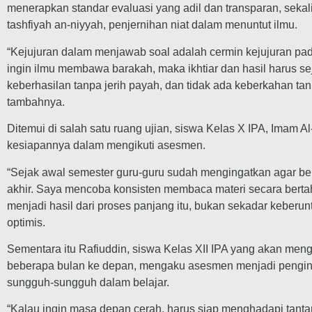
menerapkan standar evaluasi yang adil dan transparan, seka
tashfiyah an-niyyah, penjernihan niat dalam menuntut ilmu.
“Kejujuran dalam menjawab soal adalah cermin kejujuran pada d
ingin ilmu membawa barakah, maka ikhtiar dan hasil harus se
keberhasilan tanpa jerih payah, dan tidak ada keberkahan tan
tambahnya.
Ditemui di salah satu ruang ujian, siswa Kelas X IPA, Imam 
kesiapannya dalam mengikuti asesmen.
“Sejak awal semester guru-guru sudah mengingatkan agar be
akhir. Saya mencoba konsisten membaca materi secara berta
menjadi hasil dari proses panjang itu, bukan sekadar keberu
optimis.
Sementara itu Rafiuddin, siswa Kelas XII IPA yang akan men
beberapa bulan ke depan, mengaku asesmen menjadi pengin
sungguh-sungguh dalam belajar.
“Kalau ingin masa depan cerah, harus siap menghadapi tanta