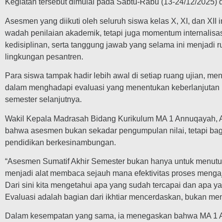
Kegiatan tersebut dimulai pada Sabtu-Rabu (13-24/12/2025) 
Asesmen yang diikuti oleh seluruh siswa kelas X, XI, dan XII 
wadah penilaian akademik, tetapi juga momentum internalisasi 
kedisiplinan, serta tanggung jawab yang selama ini menjadi r
lingkungan pesantren.
Para siswa tampak hadir lebih awal di setiap ruang ujian, 
dalam menghadapi evaluasi yang menentukan keberlanjutan p
semester selanjutnya.
Wakil Kepala Madrasah Bidang Kurikulum MA 1 Annuqayah, 
bahwa asesmen bukan sekadar pengumpulan nilai, tetapi bagia
pendidikan berkesinambungan.
“Asesmen Sumatif Akhir Semester bukan hanya untuk menutup
menjadi alat membaca sejauh mana efektivitas proses mengaja
Dari sini kita mengetahui apa yang sudah tercapai dan apa yan
Evaluasi adalah bagian dari ikhtiar mencerdaskan, bukan me
Dalam kesempatan yang sama, ia menegaskan bahwa MA 1 