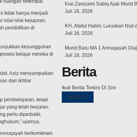
di ruangan setempat.
Kiai Zamzami Sabiq Ajak Murid B
Juli 16, 2026
ini tidak hanya menjadi
nilai-nilai kejujuran,
KH. Abdul Halim: Luruskan Niat d
uh pendidikan di
Juli 16, 2026
menunjukkan kesungguhan
Murid Baru MA 1 Annuqayah Dia
roses belajar mereka di
Juli 16, 2026
Berita
Abd. Aziz menyampaikan
n dari ikhtiar
Ikuti Berita Terkini Di Sini
BERITA
 pembelajaran, tetapi
r yang telah berjalan.
g perlu diperbaiki.
nghukum,” ujarnya.
Annuqayah berkomitmen