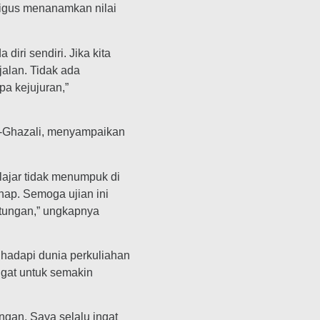
ligus menanamkan nilai
iri sendiri. Jika kita
jalan. Tidak ada
pa kejujuran,”
Al-Ghazali, menyampaikan
lajar tidak menumpuk di
hap. Semoga ujian ini
ntungan,” ungkapnya
ghadapi dunia perkuliahan
gat untuk semakin
ngan. Saya selalu ingat