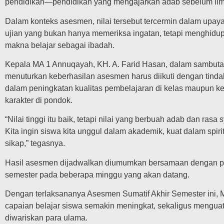
pendidikan—pendidikan yang mengajarkan adab sebelum ilm
Dalam konteks asesmen, nilai tersebut tercermin dalam upa
ujian yang bukan hanya memeriksa ingatan, tetapi menghidu
makna belajar sebagai ibadah.
Kepala MA 1 Annuqayah, KH. A. Farid Hasan, dalam sambu
menuturkan keberhasilan asesmen harus diikuti dengan tindak 
dalam peningkatan kualitas pembelajaran di kelas maupun k
karakter di pondok.
“Nilai tinggi itu baik, tetapi nilai yang berbuah adab dan rasa 
Kita ingin siswa kita unggul dalam akademik, kuat dalam spir
sikap,” tegasnya.
Hasil asesmen dijadwalkan diumumkan bersamaan dengan pe
semester pada beberapa minggu yang akan datang.
Dengan terlaksananya Asesmen Sumatif Akhir Semester ini,
capaian belajar siswa semakin meningkat, sekaligus menguatk
diwariskan para ulama.