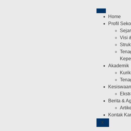
Home
Profil Sek
Seja
Visi 
Struk
Tena
Kepe
Akademik
Kuri
Tena
Kesiswaa
Ekstr
Berita & A
Artik
Kontak Ka
X