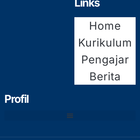
Links
Home
Kurikulum
Pengajar
Berita
Profil
Tenaga Pendidik & Kependidikan