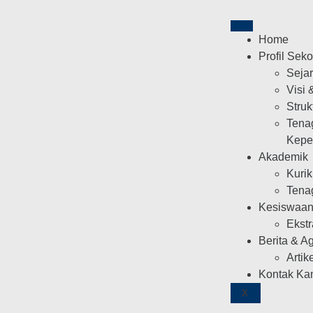
Home
Profil Sek
Seja
Visi 
Struk
Tena
Kepe
Akademik
Kuri
Tena
Kesiswaa
Ekstr
Berita & A
Artik
Kontak Ka
X