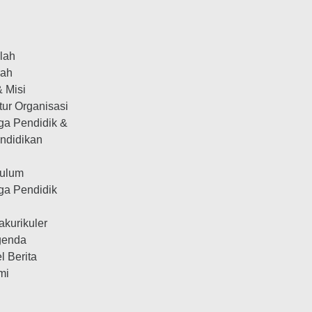
olah
rah
& Misi
tur Organisasi
ga Pendidik &
ndidikan
kulum
ga Pendidik
n
akurikuler
genda
el Berita
mi