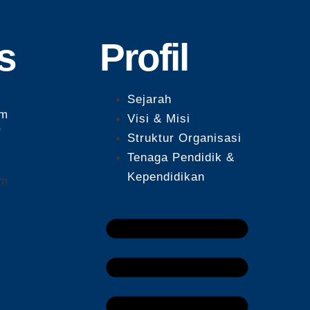
s
Profil
Sejarah
um
Visi & Misi
r
Struktur Organisasi
Tenaga Pendidik &
Kependidikan
um
r