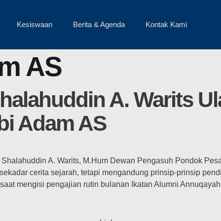
Kesiswaan
Berita & Agenda
Kontak Kami
am AS
lahuddin A. Warits Ul
abi Adam AS
Shalahuddin A. Warits, M.Hum Dewan Pengasuh Pondok Pes
kadar cerita sejarah, tetapi mengandung prinsip-prinsip pend
saat mengisi pengajian rutin bulanan Ikatan Alumni Annuqayah