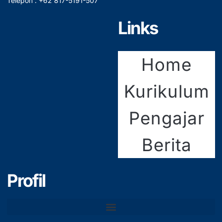
Telepon : +62 817-5191-507
Links
Home
Kurikulum
Pengajar
Berita
Profil
Tenaga Pendidik & Kependidikan