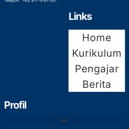
Telepon : +62 817-5191-507
Links
Home
Kurikulum
Pengajar
Berita
Profil
Tenaga Pendidik & Kependidikan