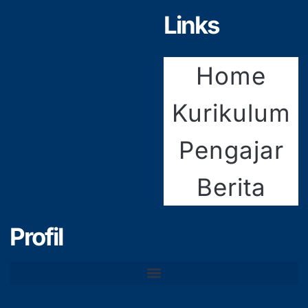
Links
Home
Kurikulum
Pengajar
Berita
Profil
Tenaga Pendidik & Kependidikan