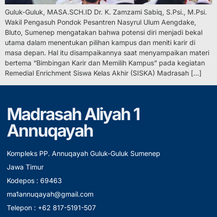
Guluk-Guluk, MASA.SCH.ID Dr. K. Zamzami Sabiq, S.Psi., M.Psi.
Wakil Pengasuh Pondok Pesantren Nasyrul Ulum Aengdake,
Bluto, Sumenep mengatakan bahwa potensi diri menjadi bekal
utama dalam menentukan pilihan kampus dan meniti karir di
masa depan. Hal itu disampaikannya saat menyampaikan materi
bertema “Bimbingan Karir dan Memilih Kampus” pada kegiatan
Remedial Enrichment Siswa Kelas Akhir (SISKA) Madrasah […]
Madrasah Aliyah 1
Annuqayah
Kompleks PP. Annuqayah Guluk-Guluk Sumenep
Jawa Timur
Kodepos : 69463
ma1annuqayah@gmail.com
Telepon : +62 817-5191-507