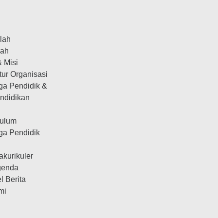
olah
rah
& Misi
tur Organisasi
ga Pendidik &
ndidikan
kulum
ga Pendidik
n
akurikuler
genda
el Berita
mi