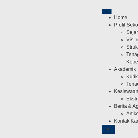
Home
Profil Sek
Seja
Visi 
Struk
Tena
Kepe
Akademik
Kuri
Tena
Kesiswaa
Ekstr
Berita & A
Artik
Kontak Ka
X