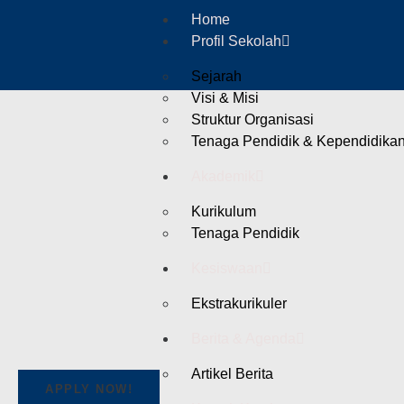
Home
Profil Sekolah
Sejarah
Visi & Misi
Struktur Organisasi
Tenaga Pendidik & Kependidika
Akademik
Kurikulum
Tenaga Pendidik
Kesiswaan
Ekstrakurikuler
Berita & Agenda
Artikel Berita
APPLY NOW!